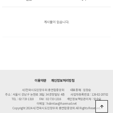
게시물이 없습니다.
이용약관
개인정보처리방침
사)전국시도민향우회 총연합중앙회
대표종재 : 임향순
주소 : 서울시 강남구 논현로 38길 34 경향빌딩 4층
사업자등록번호 : 126-82-20702
TEL : 02-733-1318
FAX : 02-733-1316
개인정보책임관리자 : 임수요
이메일 : hslimtax@hanmail.net
Copyright 2024 사)전국시도민향우회 총연합중앙회 All Rights Reserved.