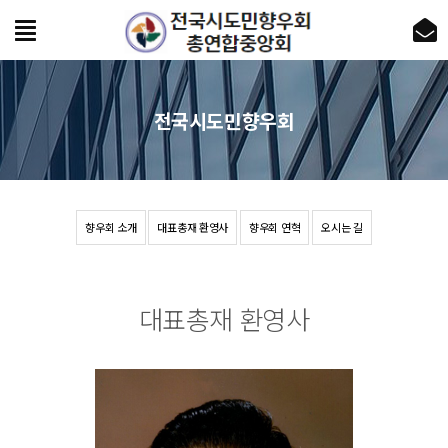
전국시도민향우회
향우회 소개
대표총재 환영사
향우회 연혁
오시는 길
대표총재 환영사