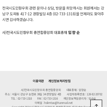
전국시도민향우회 관련 문의나 상담, 방문을 희망하시는 회원께서는 강
남구 도곡동 417-12 경향빌딩 4층 (02-733-1318)을 언제라도 찾아주
시면 감사하겠습니다.
사)전국시도민향우회 총연합중앙회 대표총재
임 향 순
이용약관
개인정보처리방침
사)전국시도민향우회 총연합중앙회
대표종재 : 임향순
주소 : 서울시 강남구 논현로 38길 34 경향빌딩 4층
사업자등록번호 : 126-82-20702
TEL : 02-733-1318
FAX : 02-733-1316
개인정보책임관리자 : 임수요
이메일 : hslimtax@hanmail.net
Copyright 2024 사)전국시도민향우회 총연합중앙회 All Rights Reserved.