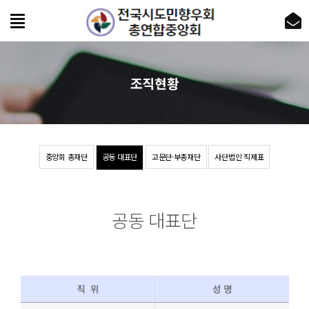
조직현황
중앙회 총재단
공동 대표단
고문단·부총재단
사단법인 직제표
공동 대표단