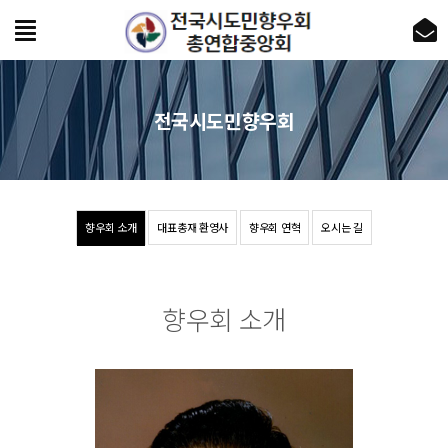
전국시도민향우회
향우회 소개
대표총재 환영사
향우회 연혁
오시는 길
향우회 소개