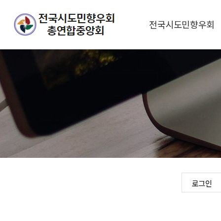
전국시도민향우회
향우회 소개
대표총재 환영사
향우회 연혁
오시는 길
로그인