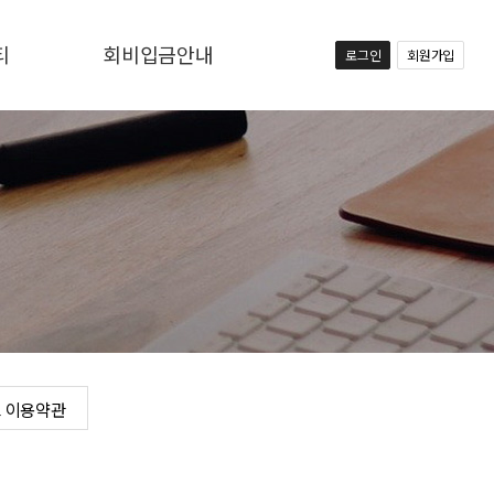
티
회비입금안내
로그인
회원가입
항
회비입금안내
료
의
 이용약관