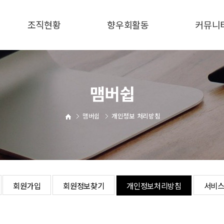
조직현황
향우회활동
커뮤니
중앙회 총재단
갤러리
공지사
공동 대표단
동영상
보도자
맴버쉽
고문단·부총재단
일정관리
온라인문
맴버쉽
개인정보 처리방침
사단법인 직제표
회원가입
회원정보찾기
개인정보처리방침
서비스