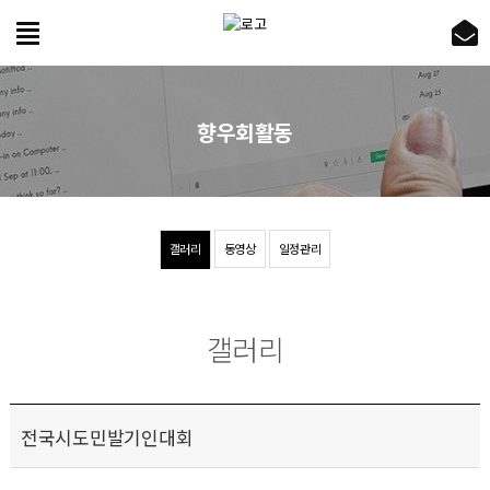
향우회활동
갤러리
동영상
일정관리
갤러리
전국시도민발기인대회