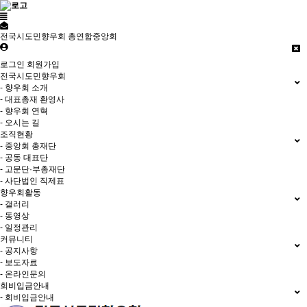
전국시도민향우회 총연합중앙회
로그인
회원가입
전국시도민향우회
- 향우회 소개
- 대표총재 환영사
- 향우회 연혁
- 오시는 길
조직현황
- 중앙회 총재단
- 공동 대표단
- 고문단·부총재단
- 사단법인 직제표
향우회활동
- 갤러리
- 동영상
- 일정관리
커뮤니티
- 공지사항
- 보도자료
- 온라인문의
회비입금안내
- 회비입금안내