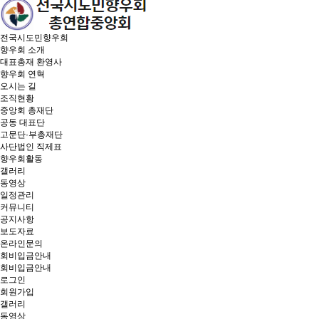
전국시도민향우회
향우회 소개
대표총재 환영사
향우회 연혁
오시는 길
조직현황
중앙회 총재단
공동 대표단
고문단·부총재단
사단법인 직제표
향우회활동
갤러리
동영상
일정관리
커뮤니티
공지사항
보도자료
온라인문의
회비입금안내
회비입금안내
로그인
회원가입
갤러리
동영상