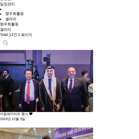
일정관리
향우회활동
갤러리
향우회활동
갤러리
Total 13건
1 페이지
아랍에미리트 행사
2024년 12월 3일